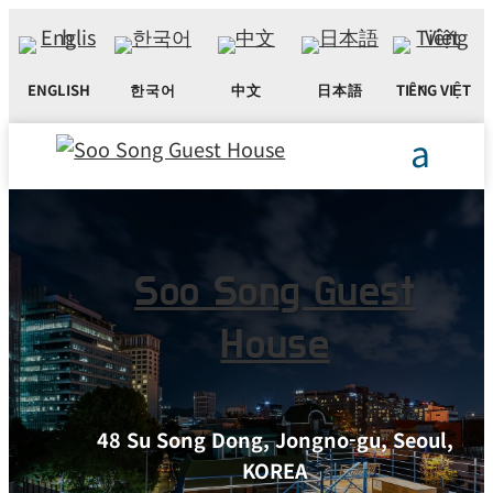
ENGLISH
한국어
中文
日本語
TIẾNG VIỆT
Soo Song Guest
House
48 Su Song Dong, Jongno-gu, Seoul,
KOREA