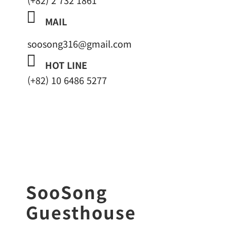
(+82) 2 732 1861

MAIL
soosong316@gmail.com

HOT LINE
(+82) 10 6486 5277
SooSong
Guesthouse