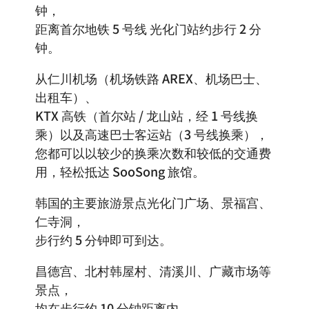
钟，
距离首尔地铁 5 号线 光化门站约步行 2 分
钟。
从仁川机场（机场铁路 AREX、机场巴士、
出租车）、
KTX 高铁（首尔站 / 龙山站，经 1 号线换
乘）以及高速巴士客运站（3 号线换乘），
您都可以以较少的换乘次数和较低的交通费
用，轻松抵达 SooSong 旅馆。
韩国的主要旅游景点光化门广场、景福宫、
仁寺洞，
步行约 5 分钟即可到达。
昌德宫、北村韩屋村、清溪川、广藏市场等
景点，
均在步行约 10 分钟距离内。