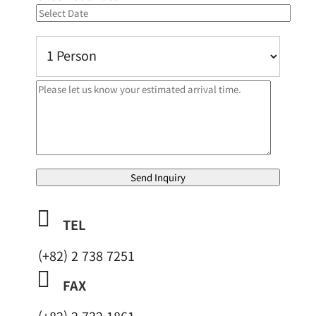

TEL
(+82) 2 738 7251

FAX