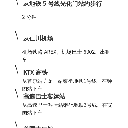
从地铁 5 号线光化门站约步行
2 分钟
\
从仁川机场
机场铁路 AREX、机场巴士 6002、出租
车
\
KTX 高铁
从首尔站 / 龙山站乘坐地铁1号线、在钟
阁站下车
\
高速巴士客运站
从高速巴士客运站乘坐地铁3号线、在安
国站下车
\