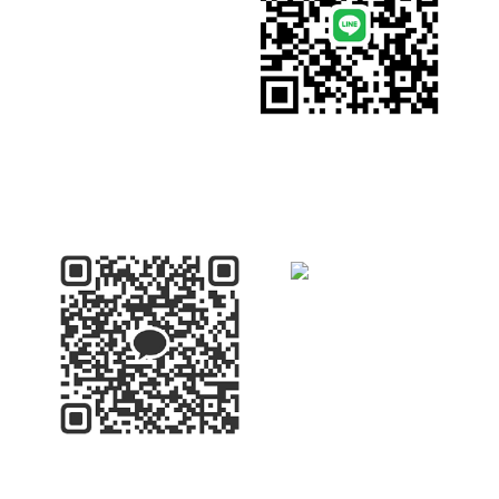
Instagram
Line
Whats app
Kakao Talk