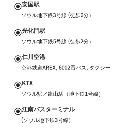
安国駅
\
ソウル地下鉄3号線 (徒歩6分）
光化門駅
\
ソウル地下鉄5号線 (徒歩2分）
仁川空港
\
空港鉄道AREX, 6002番バス, タクシー
KTX
\
ソウル駅／龍山駅（地下鉄1号線）
江南バスターミナル
\
(ソウル地下鉄3号線）