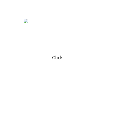
WeChat
Click


Instagram
Line