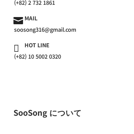
(+82) 2 732 1861
MAIL

soosong316@gmail.com
HOT LINE

(+82) 10 5002 0320
SooSong について