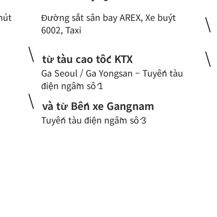
hút
Đường sắt sân bay AREX, Xe buýt
\
6002, Taxi
\
\
từ tàu cao tốc KTX
Ga Seoul / Ga Yongsan – Tuyến tàu
điện ngầm số 1
\
và từ Bến xe Gangnam
Tuyến tàu điện ngầm số 3