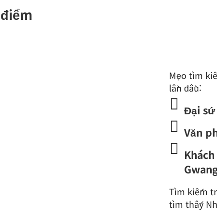
 điểm
Mẹo tìm ki
lần đầu:

Đại sứ

Văn p

Khách 
Gwan
Tìm kiếm t
tìm thấy N