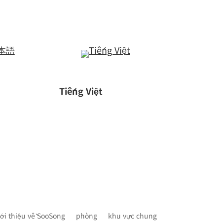
Tiếng Việt
iới thiệu về SooSong
phòng
khu vực chung