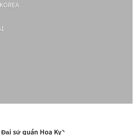
, KOREA
51
Đại sứ quán Hoa Kỳ