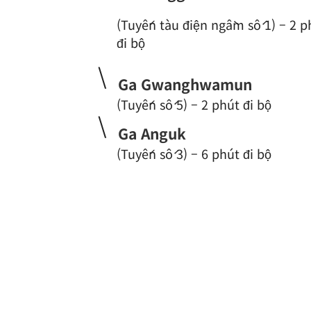
(Tuyến tàu điện ngầm số 1) – 2 p
đi bộ
\
Ga Gwanghwamun
(Tuyến số 5) – 2 phút đi bộ
\
Ga Anguk
(Tuyến số 3) – 6 phút đi bộ