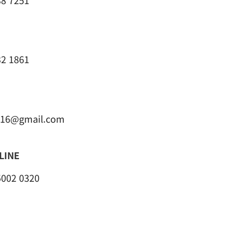
38 7251
32 1861
316@gmail.com
LINE
5002 0320