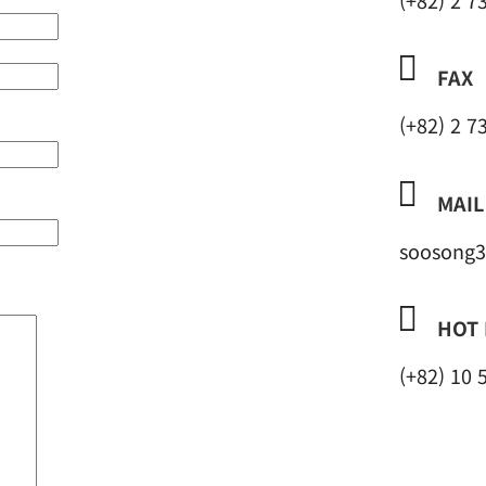
(+82) 2 7

FAX
(+82) 2 7

MAIL
soosong

HOT 
(+82) 10 