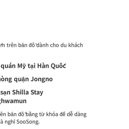
ếm trên bản đồ dành cho du khách
 quán Mỹ tại Hàn Quốc
hòng quận Jongno
sạn Shilla Stay
ghwamun
rên bản đồ bằng từ khóa để dễ dàng
hà nghỉ SooSong.