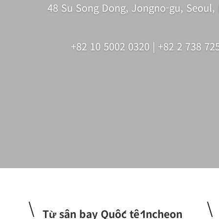
48 Su Song Dong, Jongno-gu, Seoul
+82 10 5002 0320 | +82 2 738 72
\
\
Từ sân bay Quốc tế Incheon