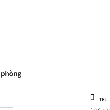
 phòng

TEL