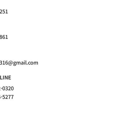
7251
1861
316@gmail.com
LINE
2-0320
6-5277