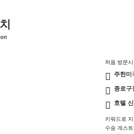
 치
ion
처음 방문시
주한미

종로구

호텔 

키워드로 지
수송 게스트