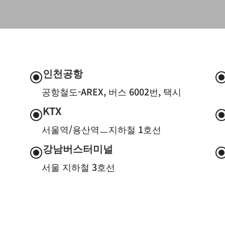
인천공항
\
공항철도-AREX, 버스 6002번, 택시
KTX
\
서울역/용산역ㅡ지하철 1호선
강남버스터미널
\
서울 지하철 3호선