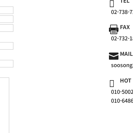
TEL

02-738-
FAX

02-732-
MAIL

soosong
HOT 

010-500
010-648